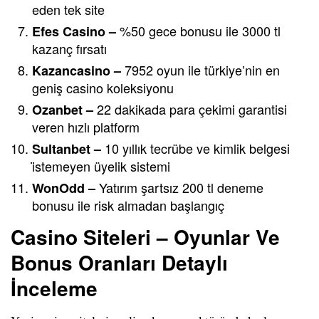
eden tek site
%50 gece bonusu ile 3000 tl
Efes Casino –
kazanç fırsatı
7952 oyun ile türkiye’nin en
Kazancasino –
geniş casino koleksiyonu
22 dakikada para çekimi garantisi
Ozanbet –
veren hızlı platform
10 yıllık tecrübe ve kimlik belgesi
Sultanbet –
i̇stemeyen üyelik sistemi
Yatırım şartsız 200 tl deneme
WonOdd –
bonusu ile risk almadan başlangıç
Casino Siteleri – Oyunlar Ve
Bonus Oranları Detaylı
İnceleme