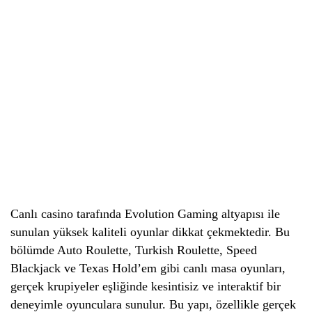
Canlı casino tarafında Evolution Gaming altyapısı ile
sunulan yüksek kaliteli oyunlar dikkat çekmektedir. Bu
bölümde Auto Roulette, Turkish Roulette, Speed
Blackjack ve Texas Hold’em gibi canlı masa oyunları,
gerçek krupiyeler eşliğinde kesintisiz ve interaktif bir
deneyimle oyunculara sunulur. Bu yapı, özellikle gerçek