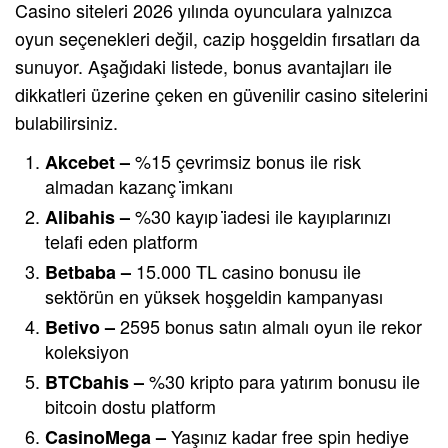
Casino siteleri 2026 yılında oyunculara yalnızca
oyun seçenekleri değil, cazip hoşgeldin fırsatları da
sunuyor. Aşağıdaki listede, bonus avantajları ile
dikkatleri üzerine çeken en güvenilir casino sitelerini
bulabilirsiniz.
%15 çevrimsiz bonus ile risk
Akcebet –
almadan kazanç i̇mkanı
%30 kayıp i̇adesi ile kayıplarınızı
Alibahis –
telafi eden platform
15.000 TL casino bonusu ile
Betbaba –
sektörün en yüksek hoşgeldin kampanyası
2595 bonus satın almalı oyun ile rekor
Betivo –
koleksiyon
%30 kripto para yatırım bonusu ile
BTCbahis –
bitcoin dostu platform
Yaşınız kadar free spin hediye
CasinoMega –