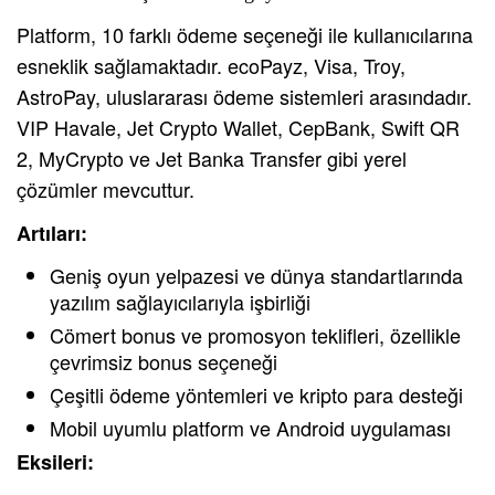
Platform, 10 farklı ödeme seçeneği ile kullanıcılarına
esneklik sağlamaktadır. ecoPayz, Visa, Troy,
AstroPay, uluslararası ödeme sistemleri arasındadır.
VIP Havale, Jet Crypto Wallet, CepBank, Swift QR
2, MyCrypto ve Jet Banka Transfer gibi yerel
çözümler mevcuttur.
Artıları:
Geniş oyun yelpazesi ve dünya standartlarında
yazılım sağlayıcılarıyla işbirliği
Cömert bonus ve promosyon teklifleri, özellikle
çevrimsiz bonus seçeneği
Çeşitli ödeme yöntemleri ve kripto para desteği
Mobil uyumlu platform ve Android uygulaması
Eksileri: