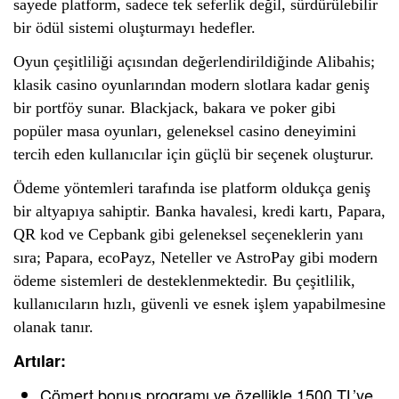
sayede platform, sadece tek seferlik değil, sürdürülebilir
bir ödül sistemi oluşturmayı hedefler.
Oyun çeşitliliği açısından değerlendirildiğinde Alibahis;
klasik casino oyunlarından modern slotlara kadar geniş
bir portföy sunar. Blackjack, bakara ve poker gibi
popüler masa oyunları, geleneksel casino deneyimini
tercih eden kullanıcılar için güçlü bir seçenek oluşturur.
Ödeme yöntemleri tarafında ise platform oldukça geniş
bir altyapıya sahiptir. Banka havalesi, kredi kartı, Papara,
QR kod ve Cepbank gibi geleneksel seçeneklerin yanı
sıra; Papara, ecoPayz, Neteller ve AstroPay gibi modern
ödeme sistemleri de desteklenmektedir. Bu çeşitlilik,
kullanıcıların hızlı, güvenli ve esnek işlem yapabilmesine
olanak tanır.
Artılar:
Cömert bonus programı ve özellikle 1500 TL’ye