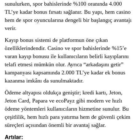
sunulurken, spor bahislerinde %100 oranında 4.000
TL’ye kadar bonus fırsatı sağlanır. Bu yapı, hem casino
hem de spor oyuncularına dengeli bir başlangıç avantajı
verir.
Kayıp bonus sistemi de platformun öne çıkan
özelliklerindendir. Casino ve spor bahislerinde %15’e
varan kayıp bonusu ile kullanıcıların belirli kayıplarını
telafi etmesi mümkün olur. Ayrıca “arkadaşını getir”
kampanyası kapsamında 2.000 TL’ye kadar ek bonus
kazanma imkânı da sunulmaktadır.
Ödeme altyapısı oldukça geniştir; kredi kartı, Jeton,
Jeton Card, Papara ve ecoPayz gibi modern ve hızlı
ödeme yöntemleri kullanıcıların hizmetine sunulur. Bu
çeşitlilik, hem hızlı para yatırma hem de güvenli çekim
süreçleri açısından önemli bir avantaj sağlar.
Artılar: